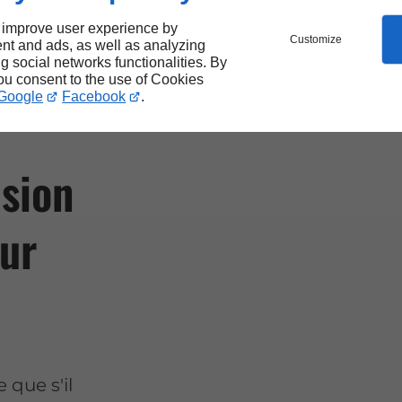
 improve user experience by
Customize
nt and ads, as well as analyzing
ng social networks functionalities. By
you consent to the use of Cookies
Google
Facebook
.
usion
ur
 que s'il