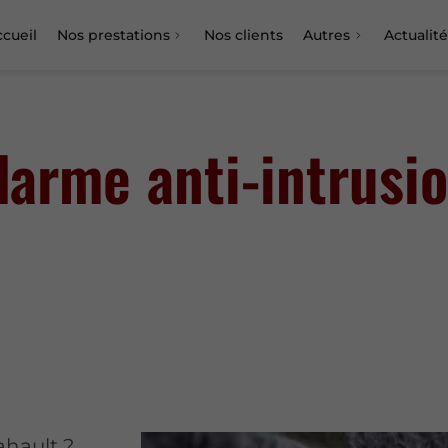
cueil
Nos prestations
Nos clients
Autres
Actualité
alarme anti-intrusi
ahault ?