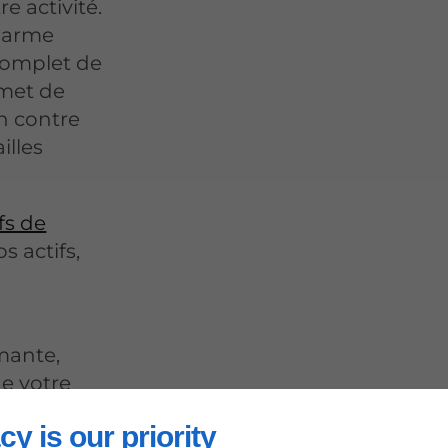
e activité.
alarme
complet de
rmet de
n contre
illes
fs de
s actifs,
rmante,
de votre
cy is our priority