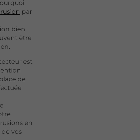
pourquoi
trusion
par
ion bien
euvent être
ien.
ecteur est
vention
 place de
ffectuée
t
ue
tre
trusions en
t de vos