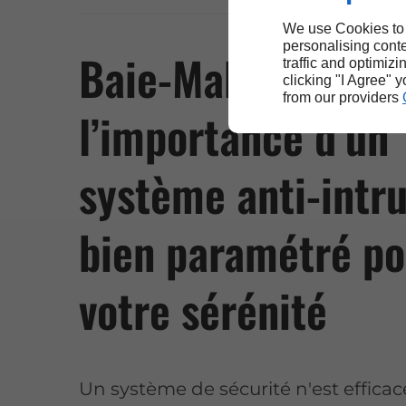
We use Cookies to
personalising conte
Baie-Mahault :
traffic and optimizi
clicking "I Agree" 
from our providers
l’importance d’un
système anti-intr
bien paramétré po
votre sérénité
Un système de sécurité n'est efficace