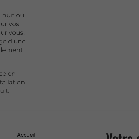
 nuit ou
our vos
ur vous.
ge d'une
ellement
ise en
tallation
ult.
Votre 
Accueil