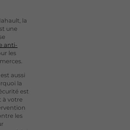
hault, la
est une
se
e anti-
ur les
mmerces.
est aussi
urquoi la
curité est
 à votre
ervention
ontre les
ur