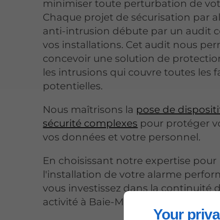
minimiser toute perturbation de votr
Chaque projet de sécurisation par 
anti-intrusion débute par un audit 
vos installations. Cet audit nous pe
concevoir une solution de protectio
les intrusions qui couvre toutes les fa
potentielles.
Nous maîtrisons la
pose de dispositi
sécurité complexes
pour protéger vo
vos données et votre personnel.
En choisissant notre expertise pour
l'installation de votre alarme perfo
vous investissez dans la continuité 
activité à Baie-Mahault.
Your priva