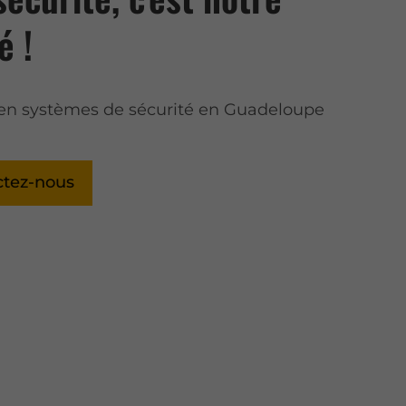
é !
 en systèmes de sécurité en Guadeloupe
9
ctez-nous