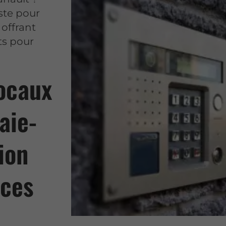
ste pour
 offrant
ts pour
locaux
aie-
ion
aces